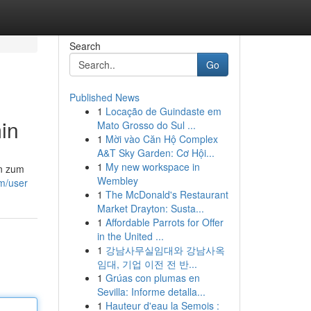
Search
Go
Published News
1
Locação de Guindaste em
in
Mato Grosso do Sul ...
1
Mời vào Căn Hộ Complex
A&T Sky Garden: Cơ Hội...
1
My new workspace in
en zum
Wembley
om/user
1
The McDonald's Restaurant
Market Drayton: Susta...
1
Affordable Parrots for Offer
in the United ...
1
강남사무실임대와 강남사옥
임대, 기업 이전 전 반...
1
Grúas con plumas en
Sevilla: Informe detalla...
1
Hauteur d'eau la Semois :