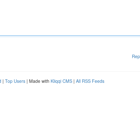
Rep
d
|
Top Users
| Made with
Kliqqi CMS
|
All RSS Feeds