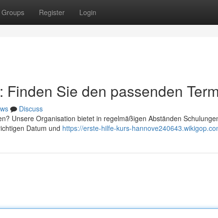
Groups
Register
Login
r: Finden Sie den passenden Term
ws
Discuss
gen? Unsere Organisation bietet in regelmäßigen Abständen Schulung
 richtigen Datum und
https://erste-hilfe-kurs-hannove240643.wikigop.c