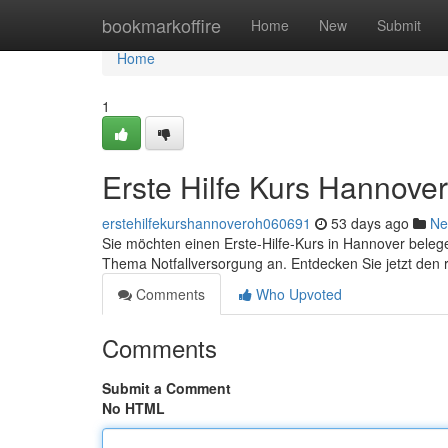
Home
bookmarkoffire
Home
New
Submit
Home
1
Erste Hilfe Kurs Hannove
erstehilfekurshannoveroh060691
53 days ago
Ne
Sie möchten einen Erste-Hilfe-Kurs in Hannover bele
Thema Notfallversorgung an. Entdecken Sie jetzt den
Comments
Who Upvoted
Comments
Submit a Comment
No HTML