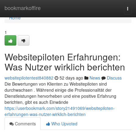
Home
bookmarkoffire
Togg
navi
Home
1
Websitepiloten Erfahrungen:
Was Nutzer wirklich berichten
websitepilotentest840882
52 days ago
News
Discuss
Die Bewertungen von Klienten zu Websitepiloten sind
durchwachsen . Während einige die Professionalität der
Dienstleistungen hervorheben und eine positive Erfahrung
berichten, gibt es auch Einwände
https://userbookmark.com/story21491069/websitepiloten-
erfahrungen-was-nutzer-wirklich-berichten
Comments
Who Upvoted