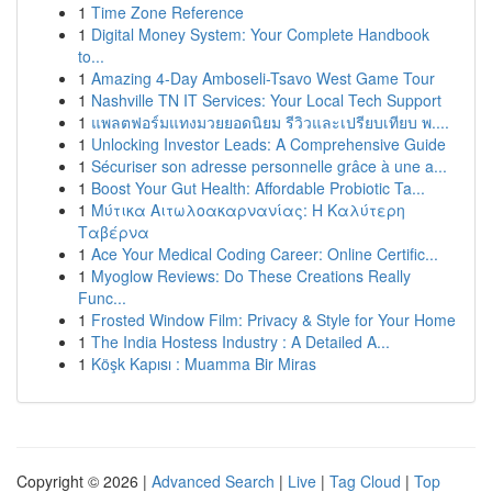
1
Time Zone Reference
1
Digital Money System: Your Complete Handbook
to...
1
Amazing 4-Day Amboseli-Tsavo West Game Tour
1
Nashville TN IT Services: Your Local Tech Support
1
แพลตฟอร์มแทงมวยยอดนิยม รีวิวและเปรียบเทียบ พ....
1
Unlocking Investor Leads: A Comprehensive Guide
1
Sécuriser son adresse personnelle grâce à une a...
1
Boost Your Gut Health: Affordable Probiotic Ta...
1
Μύτικα Αιτωλοακαρνανίας: Η Καλύτερη
Ταβέρνα
1
Ace Your Medical Coding Career: Online Certific...
1
Myoglow Reviews: Do These Creations Really
Func...
1
Frosted Window Film: Privacy & Style for Your Home
1
The India Hostess Industry : A Detailed A...
1
Köşk Kapısı : Muamma Bir Miras
Copyright © 2026 |
Advanced Search
|
Live
|
Tag Cloud
|
Top