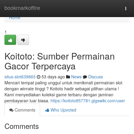
Home
bookmarkoffire
Togg
navi
Home
1
Koitoto: Sumber Permainan
Gacor Terpercaya
situs-slot639865
53 days ago
News
Discuss
Mencari tempat paling unggul untuk menikmati permainan slot
dengan winrate tinggi ? Koitoto hadir sebagai pilihan utama !
Kami menyediakan koleksi game terbaru dengan jaminan
pembayaran luar biasa.
https://koitoto857781.gigswiki.com/user
Comments
Who Upvoted
Comments