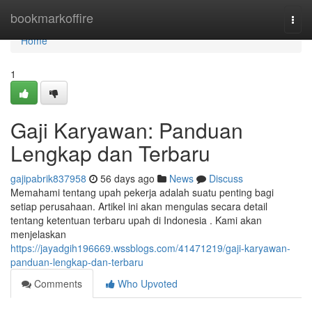
Home
bookmarkoffire
Togg
navi
Home
1
Gaji Karyawan: Panduan
Lengkap dan Terbaru
gajipabrik837958
56 days ago
News
Discuss
Memahami tentang upah pekerja adalah suatu penting bagi
setiap perusahaan. Artikel ini akan mengulas secara detail
tentang ketentuan terbaru upah di Indonesia . Kami akan
menjelaskan
https://jayadgih196669.wssblogs.com/41471219/gaji-karyawan-
panduan-lengkap-dan-terbaru
Comments
Who Upvoted