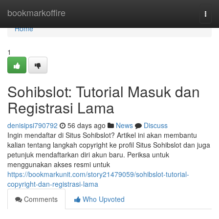
Home
bookmarkoffire
Togg
navi
Home
1
Sohibslot: Tutorial Masuk dan
Registrasi Lama
denisipsi790792
56 days ago
News
Discuss
Ingin mendaftar di Situs Sohibslot? Artikel ini akan membantu
kalian tentang langkah copyright ke profil Situs Sohibslot dan juga
petunjuk mendaftarkan diri akun baru. Periksa untuk
menggunakan akses resmi untuk
https://bookmarkunit.com/story21479059/sohibslot-tutorial-
copyright-dan-registrasi-lama
Comments
Who Upvoted