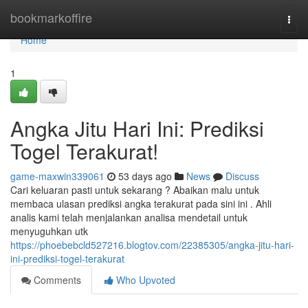
Home
bookmarkoffire
Togg
navi
Home
1
Angka Jitu Hari Ini: Prediksi
Togel Terakurat!
game-maxwin339061
53 days ago
News
Discuss
Cari keluaran pasti untuk sekarang ? Abaikan malu untuk
membaca ulasan prediksi angka terakurat pada sini ini . Ahli
analis kami telah menjalankan analisa mendetail untuk
menyuguhkan utk
https://phoebebcld527216.blogtov.com/22385305/angka-jitu-hari-
ini-prediksi-togel-terakurat
Comments
Who Upvoted