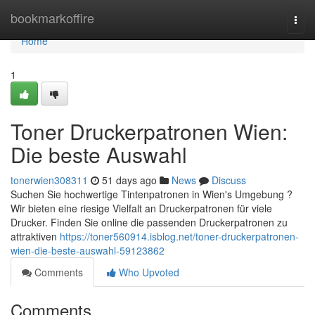
Home
bookmarkoffire
Togg
navi
Home
1
Toner Druckerpatronen Wien:
Die beste Auswahl
tonerwien308311
51 days ago
News
Discuss
Suchen Sie hochwertige Tintenpatronen in Wien's Umgebung ?
Wir bieten eine riesige Vielfalt an Druckerpatronen für viele
Drucker. Finden Sie online die passenden Druckerpatronen zu
attraktiven
https://toner560914.isblog.net/toner-druckerpatronen-
wien-die-beste-auswahl-59123862
Comments
Who Upvoted
Comments