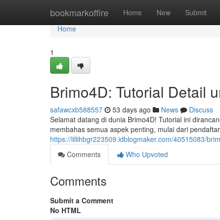
Home
bookmarkoffire
Home
New
Submit
Home
1
Brimo4D: Tutorial Detail
safawcxb588557
53 days ago
News
Discuss
Selamat datang di dunia Brimo4D! Tutorial ini diranca
membahas semua aspek penting, mulai dari pendafta
https://lillihbgr223509.idblogmaker.com/40515083/brim
Comments
Who Upvoted
Comments
Submit a Comment
No HTML