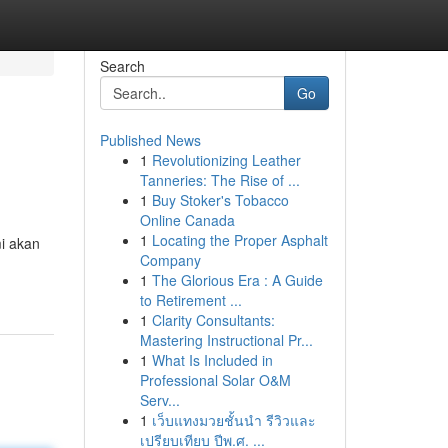
Search
Go
Published News
1
Revolutionizing Leather
Tanneries: The Rise of ...
1
Buy Stoker's Tobacco
Online Canada
1
Locating the Proper Asphalt
mi akan
Company
1
The Glorious Era : A Guide
to Retirement ...
1
Clarity Consultants:
Mastering Instructional Pr...
1
What Is Included in
Professional Solar O&M
Serv...
1
เว็บแทงมวยชั้นนำ รีวิวและ
เปรียบเทียบ ปีพ.ศ. ...