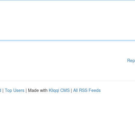
Rep
d
|
Top Users
| Made with
Kliqqi CMS
|
All RSS Feeds