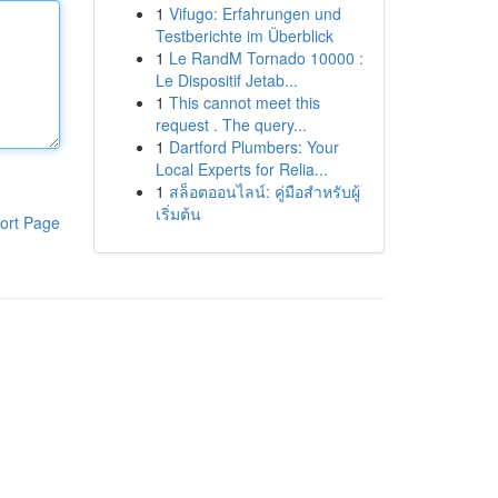
1
Vifugo: Erfahrungen und
Testberichte im Überblick
1
Le RandM Tornado 10000 :
Le Dispositif Jetab...
1
This cannot meet this
request . The query...
1
Dartford Plumbers: Your
Local Experts for Relia...
1
สล็อตออนไลน์: คู่มือสำหรับผู้
เริ่มต้น
ort Page