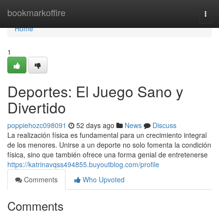
Home
bookmarkoffire
Togg
navi
Home
1
Deportes: El Juego Sano y
Divertido
poppiehozc098091
52 days ago
News
Discuss
La realización física es fundamental para un crecimiento integral
de los menores. Unirse a un deporte no solo fomenta la condición
física, sino que también ofrece una forma genial de entretenerse
https://katrinavqss494855.buyoutblog.com/profile
Comments
Who Upvoted
Comments