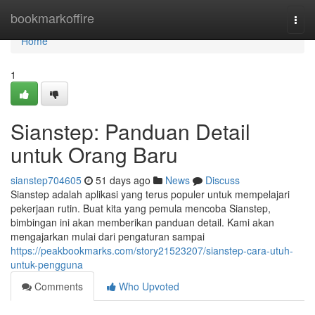
Home
bookmarkoffire
Togg
navi
Home
1
Sianstep: Panduan Detail
untuk Orang Baru
sianstep704605
51 days ago
News
Discuss
Sianstep adalah aplikasi yang terus populer untuk mempelajari
pekerjaan rutin. Buat kita yang pemula mencoba Sianstep,
bimbingan ini akan memberikan panduan detail. Kami akan
mengajarkan mulai dari pengaturan sampai
https://peakbookmarks.com/story21523207/sianstep-cara-utuh-
untuk-pengguna
Comments
Who Upvoted