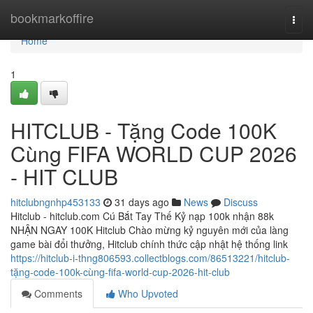
Home
bookmarkoffire
Togg
navi
Home
1
HITCLUB - Tặng Code 100K
Cùng FIFA WORLD CUP 2026
- HIT CLUB
hitclubngnhp453133
31 days ago
News
Discuss
Hitclub - hitclub.com Cú Bắt Tay Thế Kỷ nạp 100k nhận 88k
NHẬN NGAY 100K Hitclub Chào mừng kỷ nguyên mới của làng
game bài đổi thưởng, Hitclub chính thức cập nhật hệ thống link
https://hitclub-i-thng806593.collectblogs.com/86513221/hitclub-
tặng-code-100k-cùng-fifa-world-cup-2026-hit-club
Comments
Who Upvoted