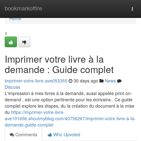
Home
bookmarkoffire
Togg
navi
Home
1
Imprimer votre livre à la
demande : Guide complet
imprimer-votre-livre-ave053355
30 days ago
News
Discuss
L'impression à mes livres à la demande, aussi appelée print-on-
demand , est une option pertinente pour les écrivains . Ce guide
complet explore les étapes, du la création du document à la mise
du
https://imprimer-votre-livre-
ave101656.shoutmyblog.com/40756267/imprimer-votre-livre-à-la-
demande-guide-complet
Comments
Who Upvoted