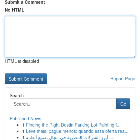
Submit a Comment
No HTML
HTML is disabled
Report Page
Search
Go
Published News
1
Finding the Right Destin Parking Lot Painting f...
1
Leve mais, pague menos: quando essa oferta rea...
1
أبرز الشركات المصرية في مجال تصنيع أنظمة ...